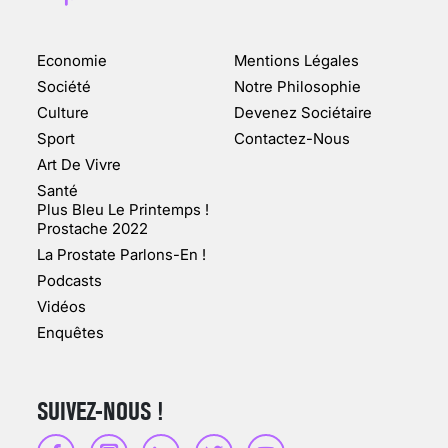
Economie
Mentions Légales
CHANGEMENT DE SEXE :
Société
Notre Philosophie
DES DEMANDES
Culture
Devenez Sociétaire
TOUJOURS PLUS
Sport
Contactez-Nous
NOMBREUSES
Art De Vivre
3 août 2025
Santé
Plus Bleu Le Printemps !
Prostache 2022
La Prostate Parlons-En !
Podcasts
ENQUÊTE COSQUER : LE
Vidéos
DOUBLE DE LA GROTTE
Enquêtes
FAIT SURFACE À
MARSEILLE (1/5)
10 jan 2022
SUIVEZ-NOUS !