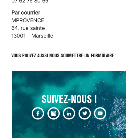
07 62 75 80 65
Par courrier
MPROVENCE
64, rue sainte
13001 – Marseille
SCANNER, IRM, RADIO,
ÉCHO : DES IMAGES
POUR TOUTES LES
VOUS POUVEZ AUSSI NOUS SOUMETTRE UN FORMULAIRE :
MALADIES
18 juil 2022
SUIVEZ-NOUS !
INSUFFISANCE
CARDIAQUE : LES
SIGNAUX D’ALERTE
AVANT… LA MORT
25 août 2024