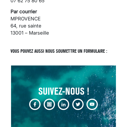
07 62 75 80 65
Par courrier
MPROVENCE
64, rue sainte
13001 – Marseille
SCANNER, IRM, RADIO,
ÉCHO : DES IMAGES
POUR TOUTES LES
VOUS POUVEZ AUSSI NOUS SOUMETTRE UN FORMULAIRE :
MALADIES
18 juil 2022
SUIVEZ-NOUS !
INSUFFISANCE
CARDIAQUE : LES
SIGNAUX D’ALERTE
AVANT… LA MORT
25 août 2024