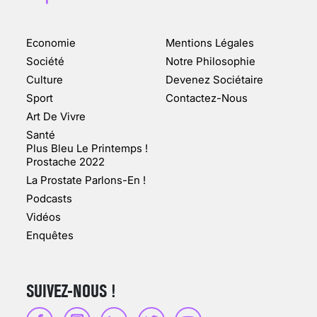
Economie
Mentions Légales
CHANGEMENT DE SEXE :
Société
Notre Philosophie
DES DEMANDES
Culture
Devenez Sociétaire
TOUJOURS PLUS
Sport
Contactez-Nous
NOMBREUSES
Art De Vivre
3 août 2025
Santé
Plus Bleu Le Printemps !
Prostache 2022
La Prostate Parlons-En !
Podcasts
ENQUÊTE COSQUER : LE
Vidéos
DOUBLE DE LA GROTTE
Enquêtes
FAIT SURFACE À
MARSEILLE (1/5)
10 jan 2022
SUIVEZ-NOUS !