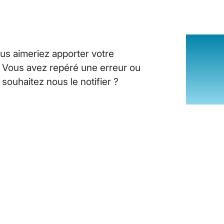
us aimeriez apporter votre
? Vous avez repéré une erreur ou
ouhaitez nous le notifier ?
INSUFFISANCE CARDIAQUE : LES SI
25 août 2024
10
minutes