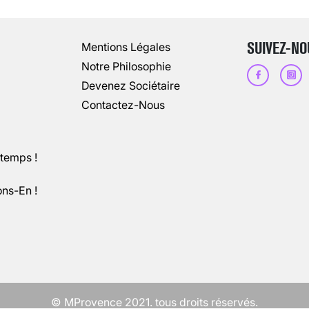
13 août 2024
3
minutes
SUIVEZ-NO
Mentions Légales
Notre Philosophie
Devenez Sociétaire
Contactez-Nous
ntemps !
ons-En !
CHANGEMENT DE SEXE : DES DEMA
3 août 2025
5
minutes
© MProvence 2021. tous droits réservés.