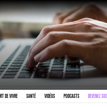
VARICES PELVIENNES : UN REDOUTAB
30 mai 2023
7
minutes
SCANNER, IRM, RADIO, ÉCHO : DES 
RT DE VIVRE
SANTÉ
VIDÉOS
PODCASTS
DEVENEZ SOC
18 juil 2022
5
minutes