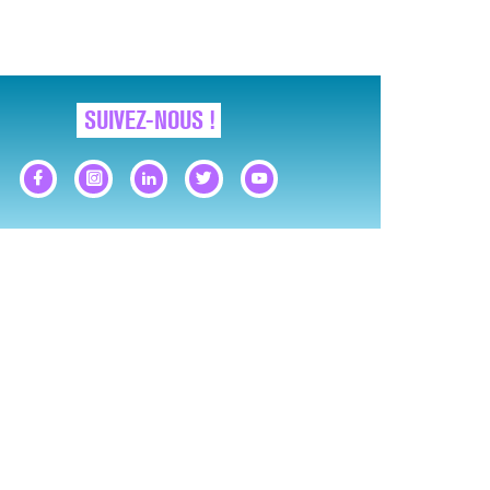
SUIVEZ-NOUS !
GNAUX D’ALERTE AVANT… LA MORT