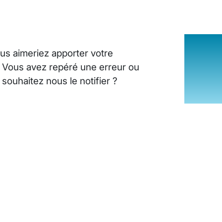
us aimeriez apporter votre
? Vous avez repéré une erreur ou
ouhaitez nous le notifier ?
INSUFFISANCE CARDIAQUE : LES SI
25 août 2024
10
minutes