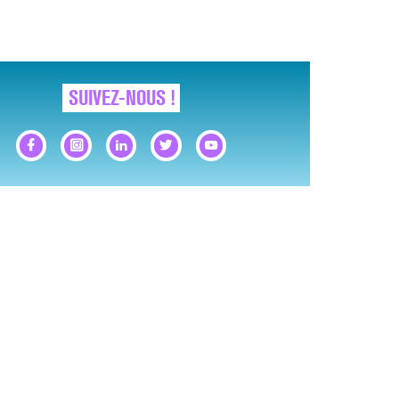
SUIVEZ-NOUS !
GNAUX D’ALERTE AVANT… LA MORT