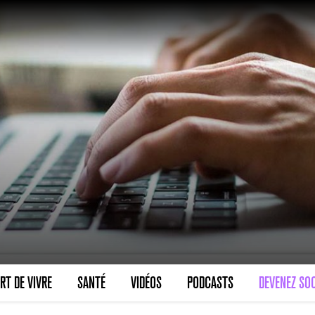
VARICES PELVIENNES : UN REDOUTAB
30 mai 2023
7
minutes
SCANNER, IRM, RADIO, ÉCHO : DES 
RT DE VIVRE
SANTÉ
VIDÉOS
PODCASTS
DEVENEZ SOC
18 juil 2022
5
minutes