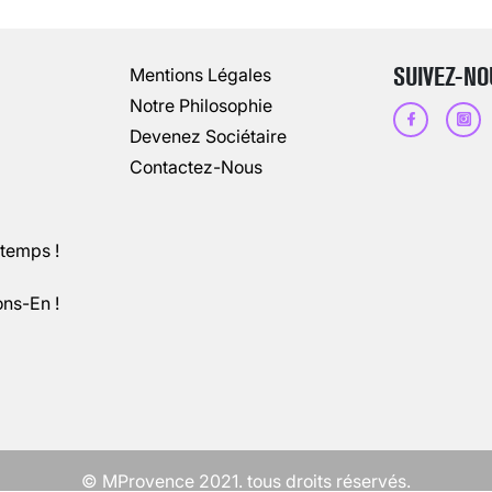
13 août 2024
3
minutes
SUIVEZ-NO
Mentions Légales
Notre Philosophie
Devenez Sociétaire
Contactez-Nous
ntemps !
ons-En !
CHANGEMENT DE SEXE : DES DEMA
3 août 2025
5
minutes
© MProvence 2021. tous droits réservés.