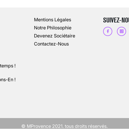
13 août 2024
3
minutes
SUIVEZ-NO
Mentions Légales
Notre Philosophie
Devenez Sociétaire
Contactez-Nous
ntemps !
ons-En !
CHANGEMENT DE SEXE : DES DEMA
3 août 2025
5
minutes
© MProvence 2021. tous droits réservés.