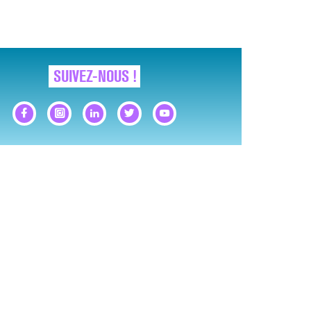
SUIVEZ-NOUS !
GNAUX D’ALERTE AVANT… LA MORT