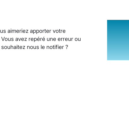
us aimeriez apporter votre
? Vous avez repéré une erreur ou
ouhaitez nous le notifier ?
INSUFFISANCE CARDIAQUE : LES SI
25 août 2024
10
minutes