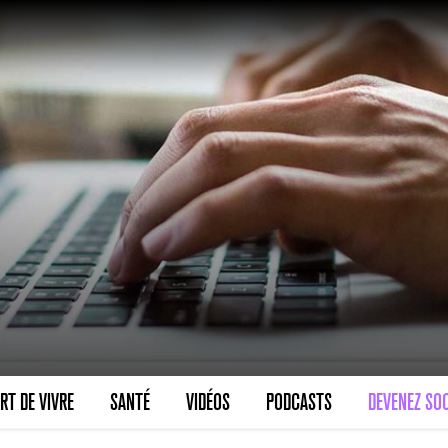
VARICES PELVIENNES : UN REDOUTAB
30 mai 2023
7
minutes
SCANNER, IRM, RADIO, ÉCHO : DES 
RT DE VIVRE
SANTÉ
VIDÉOS
PODCASTS
DEVENEZ SOC
18 juil 2022
5
minutes