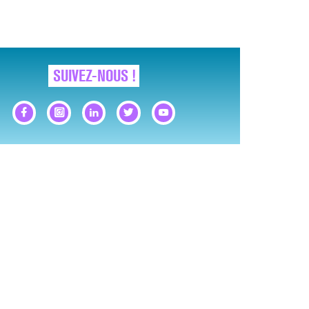
SUIVEZ-NOUS !
GNAUX D’ALERTE AVANT… LA MORT