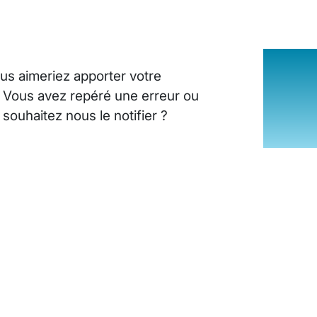
us aimeriez apporter votre
? Vous avez repéré une erreur ou
ouhaitez nous le notifier ?
INSUFFISANCE CARDIAQUE : LES SI
25 août 2024
10
minutes