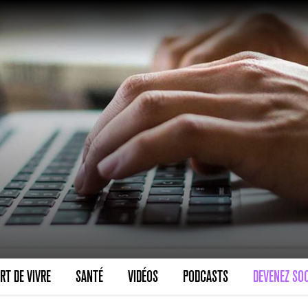
VARICES PELVIENNES : UN REDOUTAB
30 mai 2023
7
minutes
SCANNER, IRM, RADIO, ÉCHO : DES 
RT DE VIVRE
SANTÉ
VIDÉOS
PODCASTS
DEVENEZ SOC
18 juil 2022
5
minutes