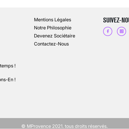
13 août 2024
3
minutes
SUIVEZ-NO
Mentions Légales
Notre Philosophie
Devenez Sociétaire
Contactez-Nous
ntemps !
ons-En !
CHANGEMENT DE SEXE : DES DEMA
3 août 2025
5
minutes
© MProvence 2021. tous droits réservés.