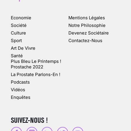
Economie
Mentions Légales
CHANGEMENT DE SEXE :
Société
Notre Philosophie
DES DEMANDES
Culture
Devenez Sociétaire
TOUJOURS PLUS
Sport
Contactez-Nous
NOMBREUSES
Art De Vivre
3 août 2025
Santé
Plus Bleu Le Printemps !
Prostache 2022
La Prostate Parlons-En !
Podcasts
ENQUÊTE COSQUER : LE
Vidéos
DOUBLE DE LA GROTTE
Enquêtes
FAIT SURFACE À
MARSEILLE (1/5)
10 jan 2022
SUIVEZ-NOUS !