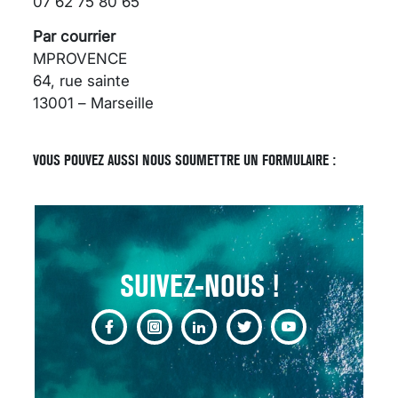
07 62 75 80 65
Par courrier
MPROVENCE
64, rue sainte
13001 – Marseille
SCANNER, IRM, RADIO,
ÉCHO : DES IMAGES
POUR TOUTES LES
VOUS POUVEZ AUSSI NOUS SOUMETTRE UN FORMULAIRE :
MALADIES
18 juil 2022
SUIVEZ-NOUS !
INSUFFISANCE
CARDIAQUE : LES
SIGNAUX D’ALERTE
AVANT… LA MORT
25 août 2024