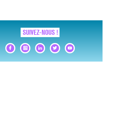
SUIVEZ-NOUS !
GNAUX D’ALERTE AVANT… LA MORT