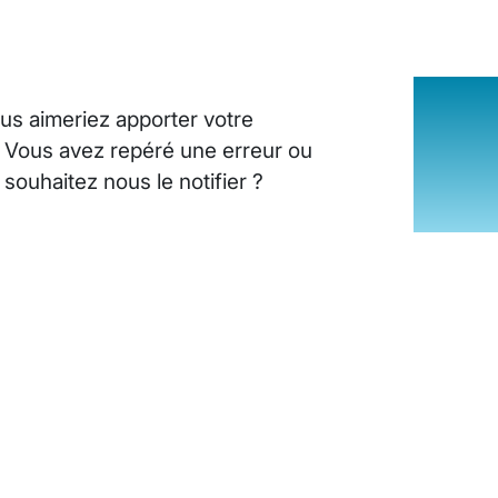
us aimeriez apporter votre
? Vous avez repéré une erreur ou
ouhaitez nous le notifier ?
INSUFFISANCE CARDIAQUE : LES SI
25 août 2024
10
minutes