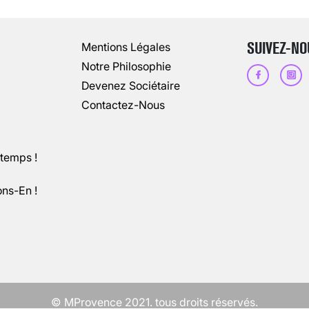
13 août 2024
3
minutes
SUIVEZ-NO
Mentions Légales
Notre Philosophie
Devenez Sociétaire
Contactez-Nous
ntemps !
ons-En !
CHANGEMENT DE SEXE : DES DEMA
3 août 2025
5
minutes
© MProvence 2021. tous droits réservés.