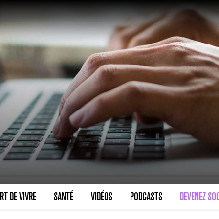
VARICES PELVIENNES : UN REDOUTAB
30 mai 2023
7
minutes
SCANNER, IRM, RADIO, ÉCHO : DES 
RT DE VIVRE
SANTÉ
VIDÉOS
PODCASTS
DEVENEZ SOC
18 juil 2022
5
minutes