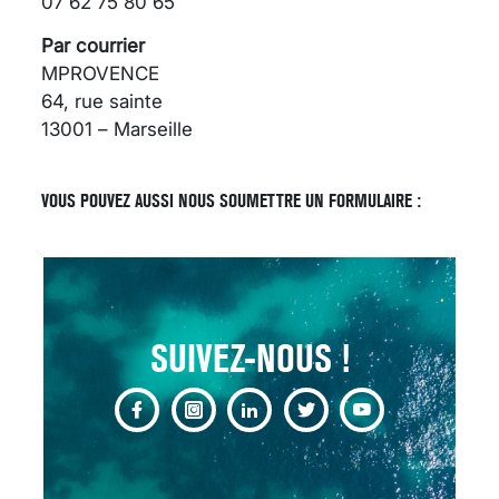
07 62 75 80 65
Par courrier
MPROVENCE
64, rue sainte
13001 – Marseille
SCANNER, IRM, RADIO,
ÉCHO : DES IMAGES
POUR TOUTES LES
VOUS POUVEZ AUSSI NOUS SOUMETTRE UN FORMULAIRE :
MALADIES
18 juil 2022
SUIVEZ-NOUS !
INSUFFISANCE
CARDIAQUE : LES
SIGNAUX D’ALERTE
AVANT… LA MORT
25 août 2024