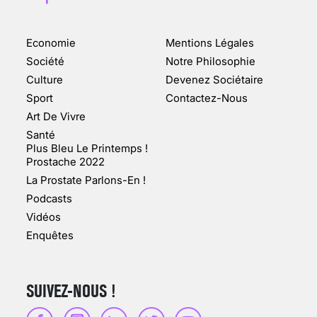
Economie
Mentions Légales
CHANGEMENT DE SEXE :
Société
Notre Philosophie
DES DEMANDES
Culture
Devenez Sociétaire
TOUJOURS PLUS
Sport
Contactez-Nous
NOMBREUSES
Art De Vivre
3 août 2025
Santé
Plus Bleu Le Printemps !
Prostache 2022
La Prostate Parlons-En !
Podcasts
ENQUÊTE COSQUER : LE
Vidéos
DOUBLE DE LA GROTTE
Enquêtes
FAIT SURFACE À
MARSEILLE (1/5)
10 jan 2022
SUIVEZ-NOUS !