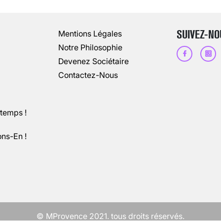
13 août 2024
3
minutes
SUIVEZ-NO
Mentions Légales
Notre Philosophie
Devenez Sociétaire
Contactez-Nous
ntemps !
ons-En !
CHANGEMENT DE SEXE : DES DEMA
3 août 2025
5
minutes
© MProvence 2021. tous droits réservés.