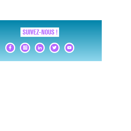
SUIVEZ-NOUS !
GNAUX D’ALERTE AVANT… LA MORT