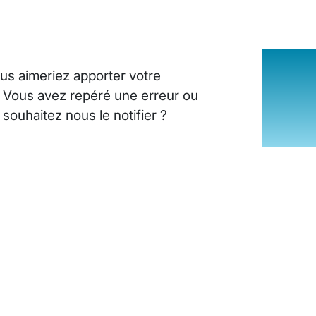
us aimeriez apporter votre
? Vous avez repéré une erreur ou
ouhaitez nous le notifier ?
INSUFFISANCE CARDIAQUE : LES SI
25 août 2024
10
minutes