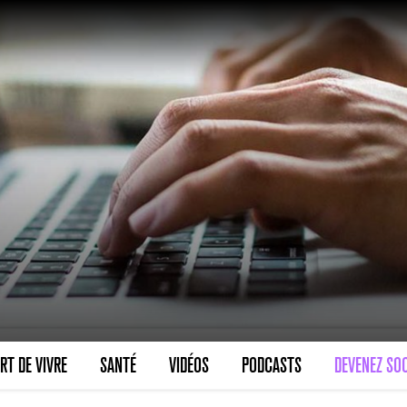
VARICES PELVIENNES : UN REDOUTAB
30 mai 2023
7
minutes
SCANNER, IRM, RADIO, ÉCHO : DES 
RT DE VIVRE
SANTÉ
VIDÉOS
PODCASTS
DEVENEZ SOC
18 juil 2022
5
minutes