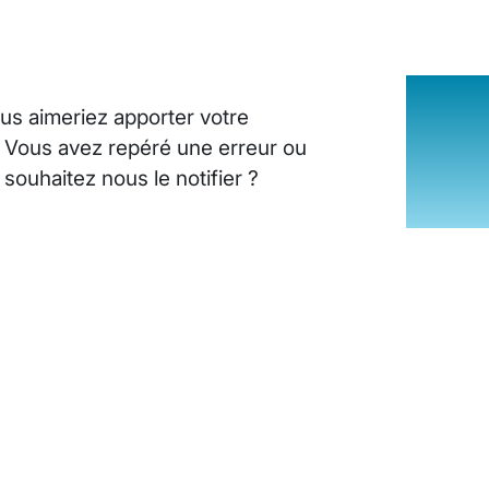
us aimeriez apporter votre
? Vous avez repéré une erreur ou
ouhaitez nous le notifier ?
INSUFFISANCE CARDIAQUE : LES SI
25 août 2024
10
minutes