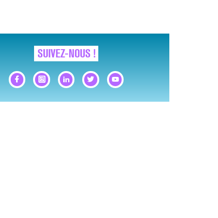
SUIVEZ-NOUS !
GNAUX D’ALERTE AVANT… LA MORT