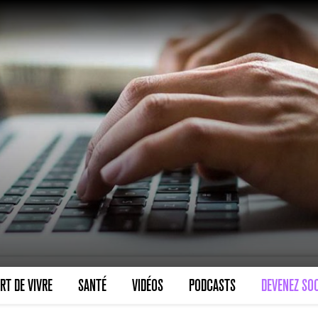
VARICES PELVIENNES : UN REDOUTAB
30 mai 2023
7
minutes
SCANNER, IRM, RADIO, ÉCHO : DES 
RT DE VIVRE
SANTÉ
VIDÉOS
PODCASTS
DEVENEZ SOC
18 juil 2022
5
minutes