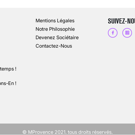
13 août 2024
3
minutes
SUIVEZ-NO
Mentions Légales
Notre Philosophie
Devenez Sociétaire
Contactez-Nous
ntemps !
ons-En !
CHANGEMENT DE SEXE : DES DEMA
3 août 2025
5
minutes
© MProvence 2021. tous droits réservés.