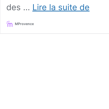
Le
des …
Lire la suite de
Delta
Festival
continue
MProvence
son
ascension