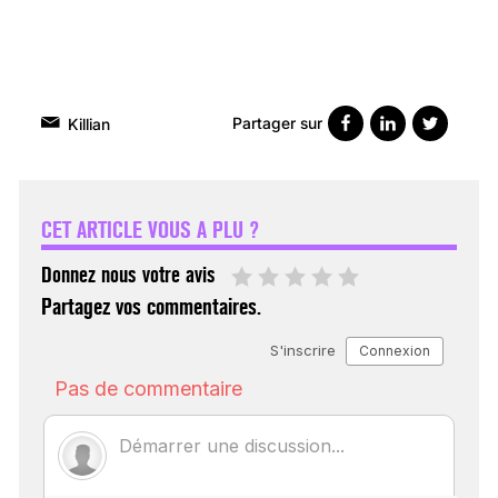
Partager sur
Killian
VARICES PELVIENNES :
UN REDOUTABLE MAL
FÉMININ ENFIN SOIGNÉ !
CET ARTICLE VOUS A PLU ?
30 mai 2023
Donnez nous votre avis
Partagez vos commentaires.
SCANNER, IRM, RADIO,
ÉCHO : DES IMAGES
POUR TOUTES LES
MALADIES