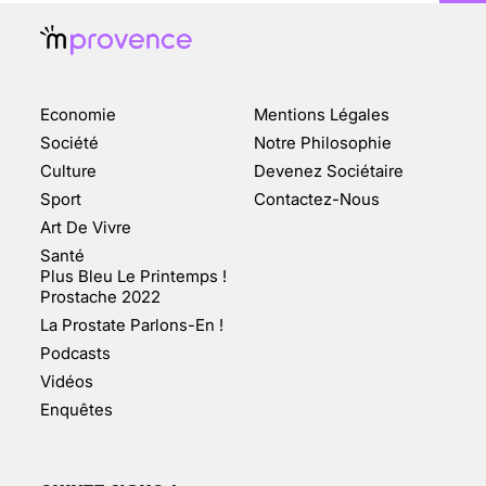
ENQUÊTE COSQUER : LE
DOUBLE DE LA GROTTE
Economie
Mentions Légales
FAIT SURFACE À
MARSEILLE (1/5)
Société
Notre Philosophie
Culture
Devenez Sociétaire
10 jan 2022
Sport
Contactez-Nous
Art De Vivre
Santé
Plus Bleu Le Printemps !
Prostache 2022
VARICES PELVIENNES :
La Prostate Parlons-En !
UN REDOUTABLE MAL
FÉMININ ENFIN SOIGNÉ !
Podcasts
Vidéos
30 mai 2023
Enquêtes