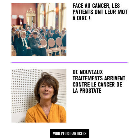
FACE AU CANCER, LES
PATIENTS ONT LEUR MOT
À DIRE !
SCANNER, IRM, RADIO,
ÉCHO : DES IMAGES
POUR TOUTES LES
MALADIES
18 juil 2022
DE NOUVEAUX
TRAITEMENTS ARRIVENT
CONTRE LE CANCER DE
LA PROSTATE
INSUFFISANCE
CARDIAQUE : LES
SIGNAUX D’ALERTE
AVANT… LA MORT
VOIR PLUS D'ARTICLES
25 août 2024