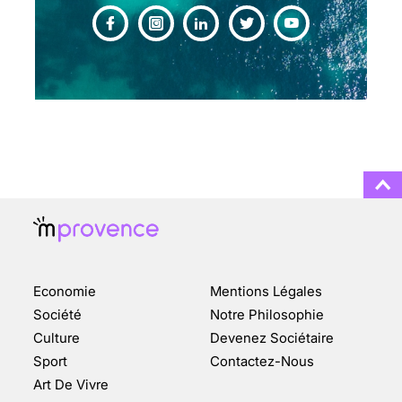
CHANGEMENT DE SEXE :
DES DEMANDES
TOUJOURS PLUS
NOMBREUSES
3 août 2025
ENQUÊTE COSQUER : LE
DOUBLE DE LA GROTTE
Economie
Mentions Légales
FAIT SURFACE À
MARSEILLE (1/5)
Société
Notre Philosophie
Culture
Devenez Sociétaire
10 jan 2022
Sport
Contactez-Nous
Art De Vivre