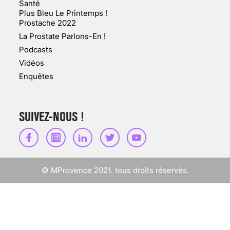
Santé
Plus Bleu Le Printemps !
Prostache 2022
VARICES PELVIENNES :
La Prostate Parlons-En !
UN REDOUTABLE MAL
FÉMININ ENFIN SOIGNÉ !
Podcasts
Vidéos
30 mai 2023
Enquêtes
SUIVEZ-NOUS !
SCANNER, IRM, RADIO,
ÉCHO : DES IMAGES
POUR TOUTES LES
MALADIES
© MProvence 2021. tous droits réservés.
18 juil 2022