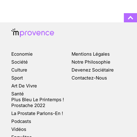
3 août 2025
ENQUÊTE COSQUER : LE
DOUBLE DE LA GROTTE
Economie
Mentions Légales
FAIT SURFACE À
MARSEILLE (1/5)
Société
Notre Philosophie
Culture
Devenez Sociétaire
10 jan 2022
Sport
Contactez-Nous
Art De Vivre
Santé
Plus Bleu Le Printemps !
Prostache 2022
VARICES PELVIENNES :
La Prostate Parlons-En !
UN REDOUTABLE MAL
FÉMININ ENFIN SOIGNÉ !
Podcasts
Vidéos
30 mai 2023