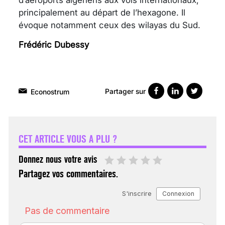
d’aéroports algériens aux vols internationaux,
principalement au départ de l’hexagone. Il
évoque notamment ceux des wilayas du Sud.
Frédéric Dubessy
Partager sur
Econostrum
VARICES PELVIENNES :
UN REDOUTABLE MAL
FÉMININ ENFIN SOIGNÉ !
CET ARTICLE VOUS A PLU ?
30 mai 2023
Donnez nous votre avis
Partagez vos commentaires.
SCANNER, IRM, RADIO,
ÉCHO : DES IMAGES