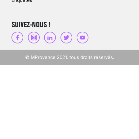
Enquêtes
SUIVEZ-NOUS !
SCANNER, IRM, RADIO,
ÉCHO : DES IMAGES
POUR TOUTES LES
MALADIES
© MProvence 2021. tous droits réservés.
18 juil 2022
INSUFFISANCE
CARDIAQUE : LES
SIGNAUX D’ALERTE
AVANT… LA MORT
25 août 2024