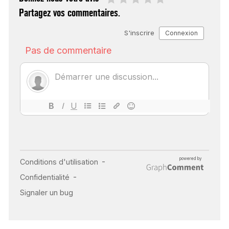
Partagez vos commentaires.
SCANNER, IRM, RADIO,
ÉCHO : DES IMAGES
POUR TOUTES LES
MALADIES
18 juil 2022
INSUFFISANCE
CARDIAQUE : LES
SIGNAUX D’ALERTE
AVANT… LA MORT
25 août 2024