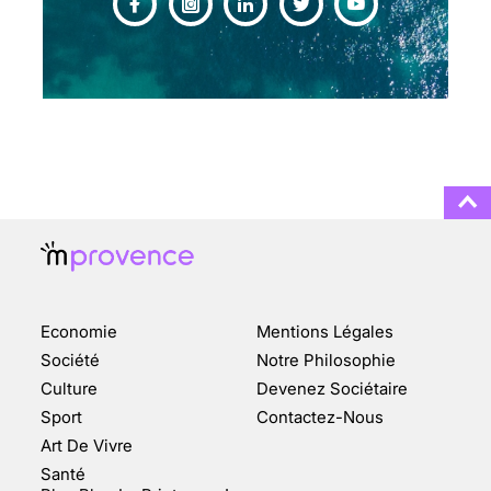
CHANGEMENT DE SEXE :
DES DEMANDES
TOUJOURS PLUS
NOMBREUSES
3 août 2025
ENQUÊTE COSQUER : LE
DOUBLE DE LA GROTTE
Economie
Mentions Légales
FAIT SURFACE À
MARSEILLE (1/5)
Société
Notre Philosophie
Culture
Devenez Sociétaire
10 jan 2022
Sport
Contactez-Nous
Art De Vivre
Santé