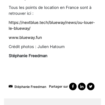
Tous les points de location en France sont à
retrouver ici :
https://nextblue.tech/blueway/news/ou-louer-
le-blueway/
www.blueway.fun
Crédit photos : Julien Hatoum
Stéphanie Freedman
Partager sur
Stéphanie Freedman
VARICES PELVIENNES :
UN REDOUTABLE MAL
FÉMININ ENFIN SOIGNÉ !