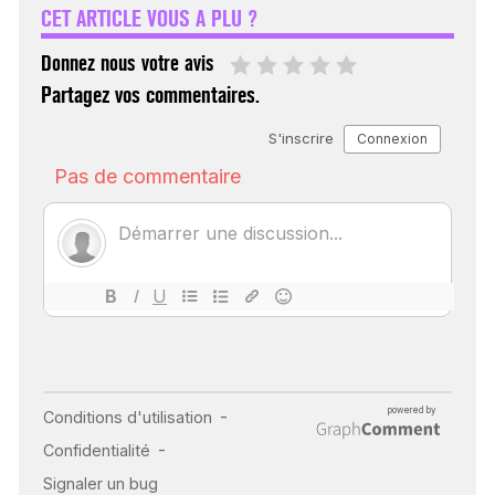
CET ARTICLE VOUS A PLU ?
30 mai 2023
Donnez nous votre avis
Partagez vos commentaires.
SCANNER, IRM, RADIO,
ÉCHO : DES IMAGES
POUR TOUTES LES
MALADIES
18 juil 2022
INSUFFISANCE
CARDIAQUE : LES
SIGNAUX D’ALERTE
AVANT… LA MORT