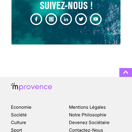
SUIVEZ-NOUS !
CHANGEMENT DE SEXE :
DES DEMANDES
TOUJOURS PLUS
NOMBREUSES
3 août 2025
ENQUÊTE COSQUER : LE
DOUBLE DE LA GROTTE
Economie
Mentions Légales
FAIT SURFACE À
MARSEILLE (1/5)
Société
Notre Philosophie
Culture
Devenez Sociétaire
10 jan 2022
Sport
Contactez-Nous