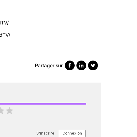
dTV/
edTV/
SCANNER, IRM, RADIO, ÉCHO : DES 
18 juil 2022
5
minutes
Partager sur