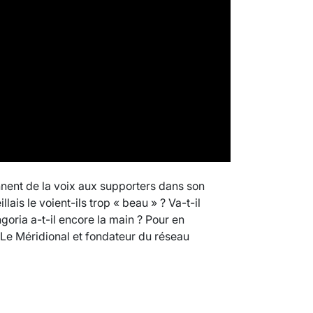
VARICES PELVIENNES : UN REDOUTAB
30 mai 2023
7
minutes
nent de la voix aux supporters dans son
ais le voient-ils trop « beau » ? Va-t-il
ngoria a-t-il encore la main ? Pour en
 Le Méridional et fondateur du réseau