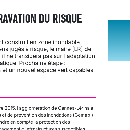
RAVATION DU RISQUE
nt construit en zone inondable,
ens jugés à risque, le maire (LR) de
il ne transigera pas sur l'adaptation
matique. Prochaine étape :
 et un nouvel espace vert capables
.
re 2015, l’agglomération de Cannes-Lérins a
s et de prévention des inondations (Gemapi)
endre en compte la protection des
énagement d’infrastructures susceptibles