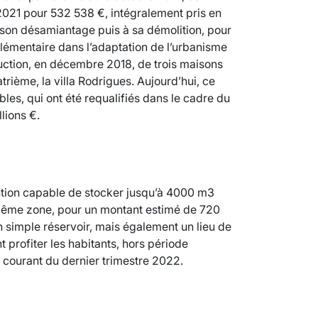
VARICES PELVIENNES : UN REDOUTAB
2021 pour 532 538 €, intégralement pris en
 son désamiantage puis à sa démolition, pour
30 mai 2023
7
minutes
émentaire dans l’adaptation de l’urbanisme
ruction, en décembre 2018, de trois maisons
rième, la villa Rodrigues. Aujourd’hui, ce
les, qui ont été requalifiés dans le cadre du
lions €.
ention capable de stocker jusqu’à 4000 m3
 même zone, pour un montant estimé de 720
n simple réservoir, mais également un lieu de
profiter les habitants, hors période
 courant du dernier trimestre 2022.
SCANNER, IRM, RADIO, ÉCHO : DES 
18 juil 2022
5
minutes