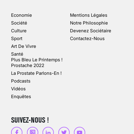
ENQUÊTE COSQUER : LE
DOUBLE DE LA GROTTE
Economie
Mentions Légales
FAIT SURFACE À
MARSEILLE (1/5)
Société
Notre Philosophie
Culture
Devenez Sociétaire
10 jan 2022
Sport
Contactez-Nous
Art De Vivre
Santé
Plus Bleu Le Printemps !
Prostache 2022
VARICES PELVIENNES :
La Prostate Parlons-En !
UN REDOUTABLE MAL
FÉMININ ENFIN SOIGNÉ !
Podcasts
Vidéos
30 mai 2023
Enquêtes
SUIVEZ-NOUS !
SCANNER, IRM, RADIO,