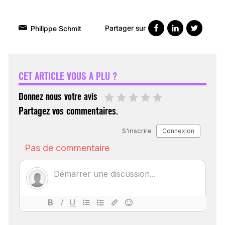
Partager sur
Philippe Schmit
VARICES PELVIENNES :
UN REDOUTABLE MAL
FÉMININ ENFIN SOIGNÉ !
CET ARTICLE VOUS A PLU ?
30 mai 2023
Donnez nous votre avis
Partagez vos commentaires.
SCANNER, IRM, RADIO,
ÉCHO : DES IMAGES
POUR TOUTES LES
MALADIES
18 juil 2022