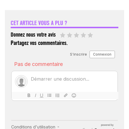
VARICES PELVIENNES :
UN REDOUTABLE MAL
FÉMININ ENFIN SOIGNÉ !
CET ARTICLE VOUS A PLU ?
30 mai 2023
Donnez nous votre avis
Partagez vos commentaires.
SCANNER, IRM, RADIO,
ÉCHO : DES IMAGES
POUR TOUTES LES
MALADIES
18 juil 2022
INSUFFISANCE