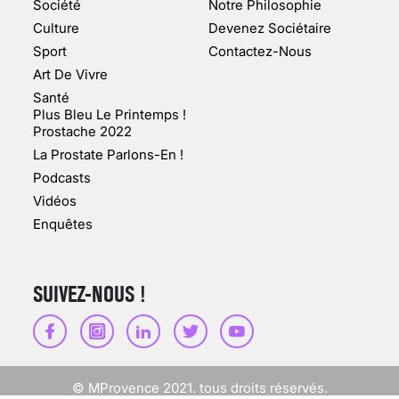
MARSEILLE (1/5)
Société
Notre Philosophie
Culture
Devenez Sociétaire
10 jan 2022
Sport
Contactez-Nous
Art De Vivre
Santé
Plus Bleu Le Printemps !
Prostache 2022
VARICES PELVIENNES :
La Prostate Parlons-En !
UN REDOUTABLE MAL
FÉMININ ENFIN SOIGNÉ !
Podcasts
Vidéos
30 mai 2023
Enquêtes
SUIVEZ-NOUS !
SCANNER, IRM, RADIO,
ÉCHO : DES IMAGES
POUR TOUTES LES
MALADIES
© MProvence 2021. tous droits réservés.