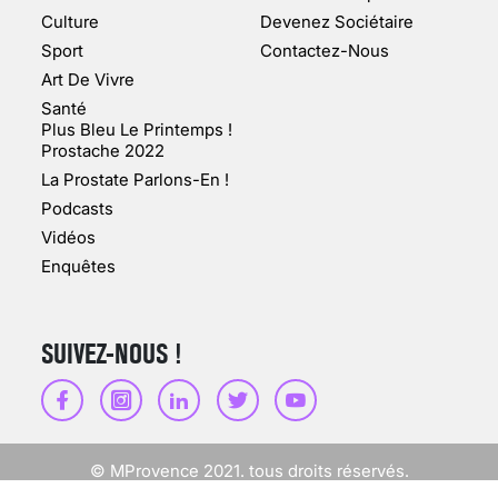
Culture
Devenez Sociétaire
10 jan 2022
Sport
Contactez-Nous
Art De Vivre
Santé
Plus Bleu Le Printemps !
Prostache 2022
VARICES PELVIENNES :
La Prostate Parlons-En !
UN REDOUTABLE MAL
FÉMININ ENFIN SOIGNÉ !
Podcasts
Vidéos
30 mai 2023
Enquêtes
SUIVEZ-NOUS !
SCANNER, IRM, RADIO,
ÉCHO : DES IMAGES
POUR TOUTES LES
MALADIES
© MProvence 2021. tous droits réservés.