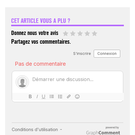
VARICES PELVIENNES :
UN REDOUTABLE MAL
FÉMININ ENFIN SOIGNÉ !
CET ARTICLE VOUS A PLU ?
30 mai 2023
Donnez nous votre avis
Partagez vos commentaires.
SCANNER, IRM, RADIO,
ÉCHO : DES IMAGES
POUR TOUTES LES
MALADIES
18 juil 2022
INSUFFISANCE