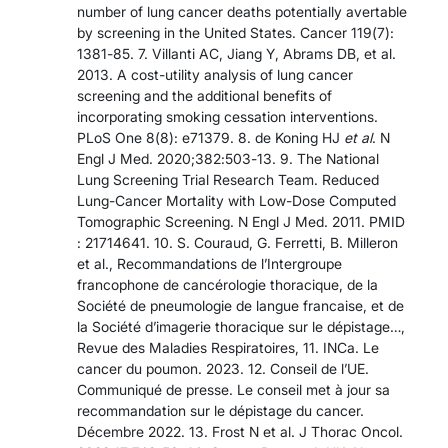
number of lung cancer deaths potentially avertable
by screening in the United States. Cancer 119(7):
1381-85. 7. Villanti AC, Jiang Y, Abrams DB, et al.
2013. A cost-utility analysis of lung cancer
screening and the additional benefits of
incorporating smoking cessation interventions.
PLoS One 8(8): e71379. 8. de Koning HJ
et al
. N
Engl J Med. 2020;382:503-13. 9. The National
Lung Screening Trial Research Team. Reduced
Lung-Cancer Mortality with Low-Dose Computed
Tomographic Scree­ning. N Engl J Med. 2011. PMID
: 21714641. 10. S. Couraud, G. Ferretti, B. Milleron
et al., Recommandations de l’Intergroupe
francophone de cancérologie thoracique, de la
Société de pneumologie de langue francaise, et de
la Société d’imagerie thora­cique sur le dépistage…,
Revue des Maladies Respiratoires, 11. INCa. Le
cancer du poumon. 2023. 12. Conseil de l’UE.
Communiqué de presse. Le conseil met à jour sa
recommandation sur le dépistage du cancer.
Décembre 2022. 13. Frost N et al. J Thorac Oncol.