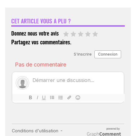
VARICES PELVIENNES :
UN REDOUTABLE MAL
FÉMININ ENFIN SOIGNÉ !
CET ARTICLE VOUS A PLU ?
30 mai 2023
Donnez nous votre avis
Partagez vos commentaires.
SCANNER, IRM, RADIO,
ÉCHO : DES IMAGES
POUR TOUTES LES
MALADIES
18 juil 2022
INSUFFISANCE