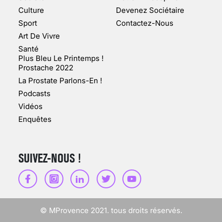
Culture
Devenez Sociétaire
10 jan 2022
Sport
Contactez-Nous
Art De Vivre
Santé
Plus Bleu Le Printemps !
Prostache 2022
VARICES PELVIENNES :
La Prostate Parlons-En !
UN REDOUTABLE MAL
FÉMININ ENFIN SOIGNÉ !
Podcasts
Vidéos
30 mai 2023
Enquêtes
SUIVEZ-NOUS !
SCANNER, IRM, RADIO,
ÉCHO : DES IMAGES
POUR TOUTES LES
MALADIES
© MProvence 2021. tous droits réservés.