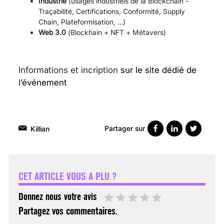
Industrie
(usages industriels de la Blockchain -
Traçabilité, Certifications, Conformité, Supply
Chain, Plateformisation, …)
Web 3.0
(Blockhain + NFT + Métavers)
Informations et incription
sur le site dédié de
l’événement
Partager sur
Killian
VARICES PELVIENNES :
UN REDOUTABLE MAL
FÉMININ ENFIN SOIGNÉ !
CET ARTICLE VOUS A PLU ?
30 mai 2023
Donnez nous votre avis
Partagez vos commentaires.