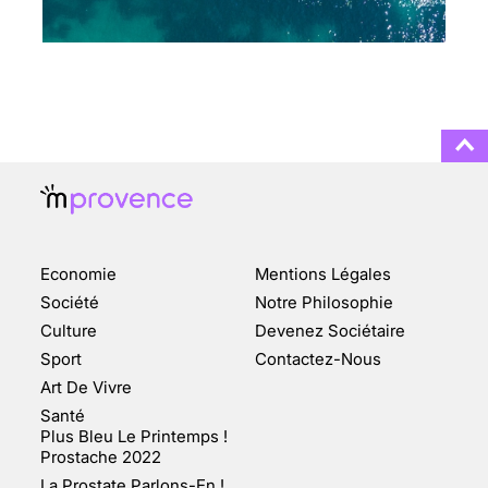
CHANGEMENT DE SEXE :
DES DEMANDES
TOUJOURS PLUS
NOMBREUSES
3 août 2025
ENQUÊTE COSQUER : LE
DOUBLE DE LA GROTTE
Economie
Mentions Légales
FAIT SURFACE À
MARSEILLE (1/5)
Société
Notre Philosophie
Culture
Devenez Sociétaire
10 jan 2022
Sport
Contactez-Nous
Art De Vivre
Santé
Plus Bleu Le Printemps !
Prostache 2022
VARICES PELVIENNES :
La Prostate Parlons-En !