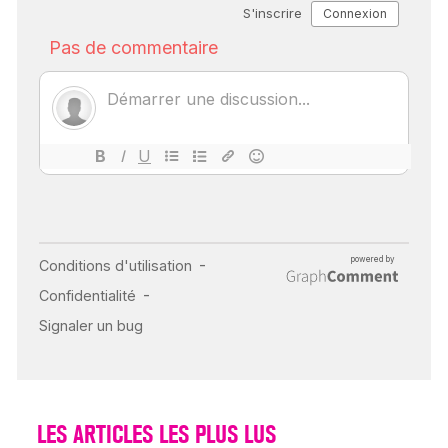
SCANNER, IRM, RADIO,
ÉCHO : DES IMAGES
POUR TOUTES LES
MALADIES
18 juil 2022
INSUFFISANCE
CARDIAQUE : LES
SIGNAUX D’ALERTE
AVANT… LA MORT
25 août 2024
LES ARTICLES LES PLUS LUS