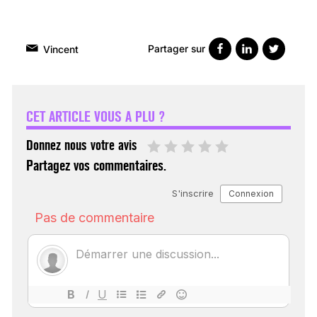
Partager sur
Vincent
VARICES PELVIENNES :
UN REDOUTABLE MAL
FÉMININ ENFIN SOIGNÉ !
CET ARTICLE VOUS A PLU ?
30 mai 2023
Donnez nous votre avis
Partagez vos commentaires.
SCANNER, IRM, RADIO,
ÉCHO : DES IMAGES
POUR TOUTES LES
MALADIES
18 juil 2022