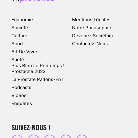
ENQUÊTE COSQUER : LE
DOUBLE DE LA GROTTE
Economie
Mentions Légales
FAIT SURFACE À
MARSEILLE (1/5)
Société
Notre Philosophie
Culture
Devenez Sociétaire
10 jan 2022
Sport
Contactez-Nous
Art De Vivre
Santé
Plus Bleu Le Printemps !
Prostache 2022
VARICES PELVIENNES :
La Prostate Parlons-En !
UN REDOUTABLE MAL
FÉMININ ENFIN SOIGNÉ !
Podcasts
Vidéos
30 mai 2023
Enquêtes
SUIVEZ-NOUS !