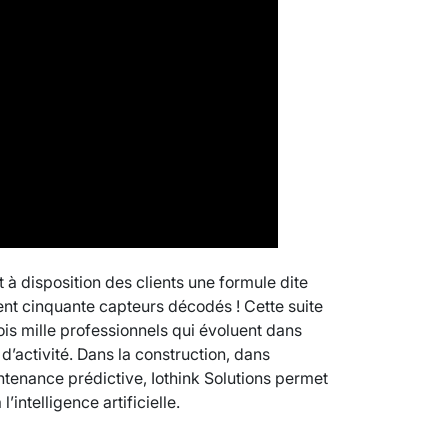
VARICES PELVIENNES : UN REDOUTAB
30 mai 2023
7
minutes
 à disposition des clients une formule dite
ent cinquante capteurs décodés ! Cette suite
rois mille professionnels qui évoluent dans
 d’activité. Dans la construction, dans
ntenance prédictive, Iothink Solutions permet
’intelligence artificielle.