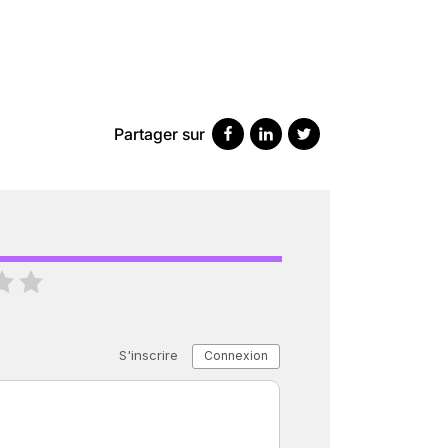
SCANNER, IRM, RADIO, ÉCHO : DES 
18 juil 2022
5
minutes
Partager sur
« C’EST MERVEILLEUX DE VOIR GRAN