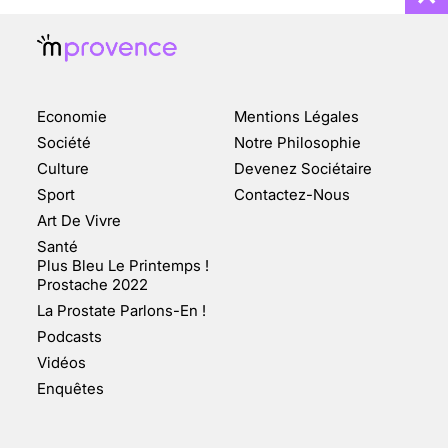
ENQUÊTE COSQUER : LE
DOUBLE DE LA GROTTE
Economie
Mentions Légales
FAIT SURFACE À
MARSEILLE (1/5)
Société
Notre Philosophie
Culture
Devenez Sociétaire
10 jan 2022
Sport
Contactez-Nous
Art De Vivre
Santé
Plus Bleu Le Printemps !
Prostache 2022
VARICES PELVIENNES :
La Prostate Parlons-En !
UN REDOUTABLE MAL
FÉMININ ENFIN SOIGNÉ !
Podcasts
Vidéos
30 mai 2023
Enquêtes