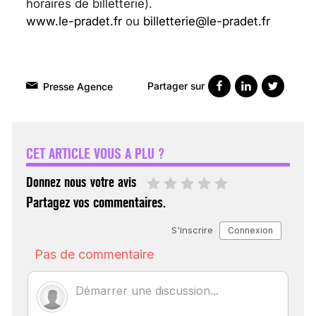
horaires de billetterie).
www.le-pradet.fr
ou
billetterie@le-pradet.fr
Partager sur
Presse Agence
VARICES PELVIENNES :
UN REDOUTABLE MAL
FÉMININ ENFIN SOIGNÉ !
CET ARTICLE VOUS A PLU ?
30 mai 2023
Donnez nous votre avis
Partagez vos commentaires.
SCANNER, IRM, RADIO,
ÉCHO : DES IMAGES
POUR TOUTES LES
MALADIES