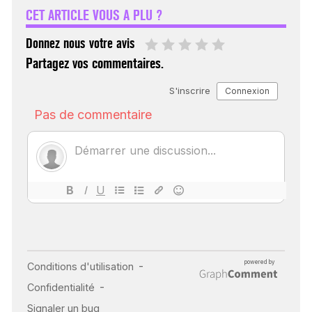
CET ARTICLE VOUS A PLU ?
30 mai 2023
Donnez nous votre avis
Partagez vos commentaires.
SCANNER, IRM, RADIO,
ÉCHO : DES IMAGES
POUR TOUTES LES
MALADIES
18 juil 2022
INSUFFISANCE
CARDIAQUE : LES
SIGNAUX D’ALERTE
AVANT… LA MORT