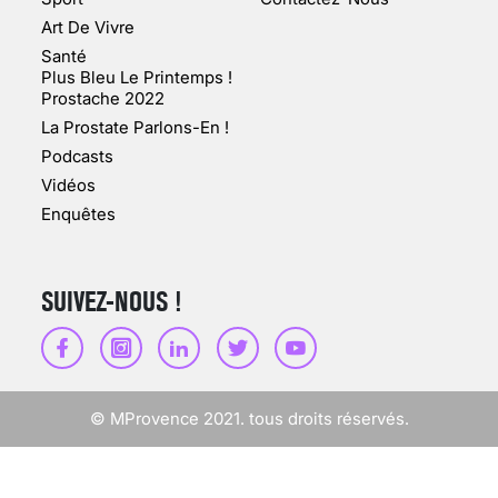
Art De Vivre
Santé
Plus Bleu Le Printemps !
Prostache 2022
VARICES PELVIENNES :
La Prostate Parlons-En !
UN REDOUTABLE MAL
FÉMININ ENFIN SOIGNÉ !
Podcasts
Vidéos
30 mai 2023
Enquêtes
SUIVEZ-NOUS !
SCANNER, IRM, RADIO,
ÉCHO : DES IMAGES
POUR TOUTES LES
MALADIES
© MProvence 2021. tous droits réservés.
18 juil 2022