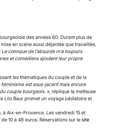
VARICES PELVIENNES : UN REDOUTAB
30 mai 2023
7
minutes
a bourgeoisie des années 60. Durant plus de
mise en scène aussi déjantée que travaillée,
 Le comique de l’absurde m’a toujours
nnes et comédiens ajoutent leur propre
osant les thématiques du couple et de la
e féminisme est sous-jacent mais encore
 du couple bourgeois. »
, réplique la metteuse
e Lilo Baur promet un voyage jubilatoire et
 à Aix-en-Provence. Les vendredi 15 et
 de 10 à 46 euros. Réservations sur le
site