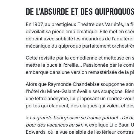
DE L’ABSURDE ET DES QUIPROQUO
En 1907, au prestigieux Théâtre des Variétés, la
dévoilait sa pièce emblématique. Elle met en scè
dépeint avec subtilité les méandres de l’adultère.
mécanique du quiproquo parfaitement orchestré
Cette revisite par la comédienne et metteuse en 
mettre la puce à l’oreille… Passionnée par le com
embarque dans une version remastérisée de la p
Alors que Raymonde Chandebise soupçonne son é
l’hôtel du Minet-Galant éveille ses soupçons. Bien
une lettre anonyme, lui proposant un rendez-vous
portes qui claquent, des claques qui volent et de
« La grande bourgeoisie se trouve partout. J’ai do
pour des vacances au ski. »
, explique Lilo Baur.
Edwards, où la vue paisible de l’extérieur contra