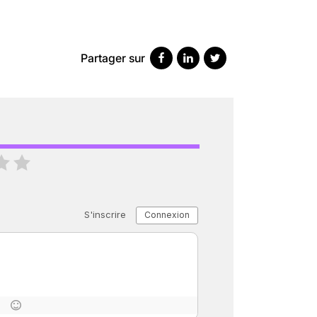
SCANNER, IRM, RADIO, ÉCHO : DES 
18 juil 2022
5
minutes
Partager sur
« C’EST MERVEILLEUX DE VOIR GRAN
26 nov 2024
8
minutes