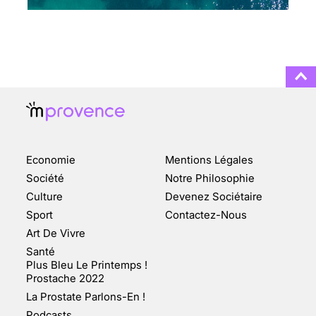
TOUJOURS PLUS
NOMBREUSES
3 août 2025
ENQUÊTE COSQUER : LE
DOUBLE DE LA GROTTE
Economie
Mentions Légales
FAIT SURFACE À
MARSEILLE (1/5)
Société
Notre Philosophie
Culture
Devenez Sociétaire
10 jan 2022
Sport
Contactez-Nous
Art De Vivre
Santé
Plus Bleu Le Printemps !
Prostache 2022
VARICES PELVIENNES :
La Prostate Parlons-En !
UN REDOUTABLE MAL
FÉMININ ENFIN SOIGNÉ !
Podcasts