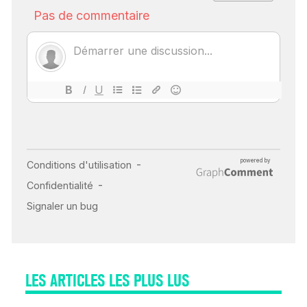
SCANNER, IRM, RADIO,
ÉCHO : DES IMAGES
POUR TOUTES LES
MALADIES
18 juil 2022
INSUFFISANCE
CARDIAQUE : LES
SIGNAUX D’ALERTE
AVANT… LA MORT
25 août 2024
LES ARTICLES LES PLUS LUS