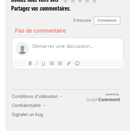
Partagez vos commentaires.
SCANNER, IRM, RADIO,
ÉCHO : DES IMAGES
POUR TOUTES LES
MALADIES
18 juil 2022
INSUFFISANCE
CARDIAQUE : LES
SIGNAUX D’ALERTE
AVANT… LA MORT
25 août 2024