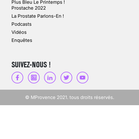
Plus Bleu Le Printemps !
Prostache 2022
VARICES PELVIENNES :
La Prostate Parlons-En !
UN REDOUTABLE MAL
FÉMININ ENFIN SOIGNÉ !
Podcasts
Vidéos
30 mai 2023
Enquêtes
SUIVEZ-NOUS !
SCANNER, IRM, RADIO,
ÉCHO : DES IMAGES
POUR TOUTES LES
MALADIES
© MProvence 2021. tous droits réservés.
18 juil 2022