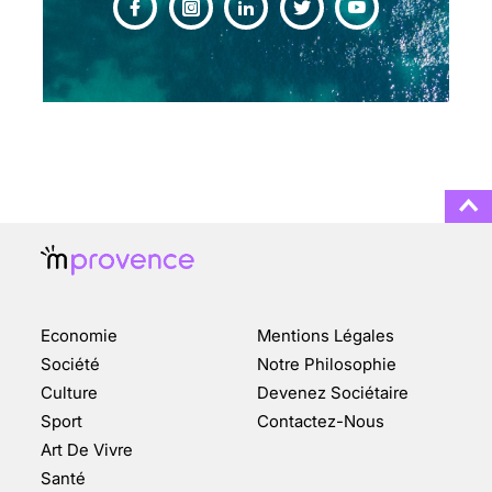
CHANGEMENT DE SEXE :
DES DEMANDES
TOUJOURS PLUS
NOMBREUSES
3 août 2025
ENQUÊTE COSQUER : LE
DOUBLE DE LA GROTTE
Economie
Mentions Légales
FAIT SURFACE À
MARSEILLE (1/5)
Société
Notre Philosophie
Culture
Devenez Sociétaire
10 jan 2022
Sport
Contactez-Nous
Art De Vivre
Santé