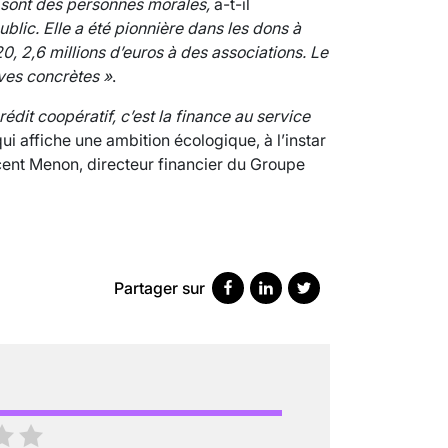
ts sont des personnes morales,
a-t-il
ublic. Elle a été pionnière dans les dons à
020, 2,6 millions d’euros à des associations. Le
VARICES PELVIENNES : UN REDOUTAB
ves concrètes »
.
30 mai 2023
7
minutes
rédit coopératif, c’est la finance au service
ui affiche une ambition écologique, à l’instar
ncent Menon, directeur financier du Groupe
Partager sur
SCANNER, IRM, RADIO, ÉCHO : DES 