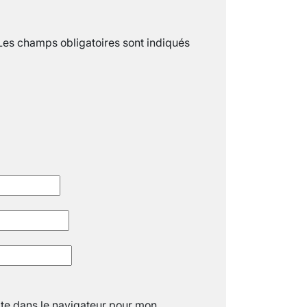
18 juil 2022
5
minutes
Les champs obligatoires sont indiqués
« C’EST MERVEILLEUX DE VOIR GRAN
26 nov 2024
8
minutes
te dans le navigateur pour mon