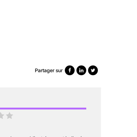
VARICES PELVIENNES : UN REDOUTAB
30 mai 2023
7
minutes
Partager sur
SCANNER, IRM, RADIO, ÉCHO : DES 
18 juil 2022
5
minutes