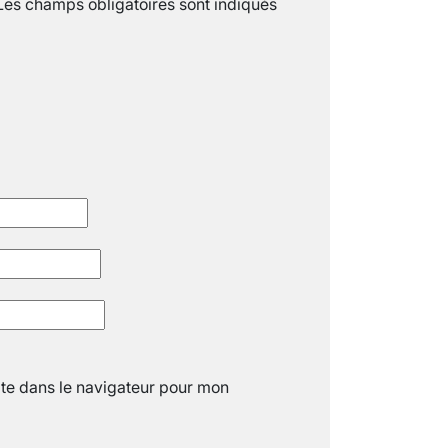
Les champs obligatoires sont indiqués
« C’EST MERVEILLEUX DE VOIR GRAN
26 nov 2024
8
minutes
te dans le navigateur pour mon