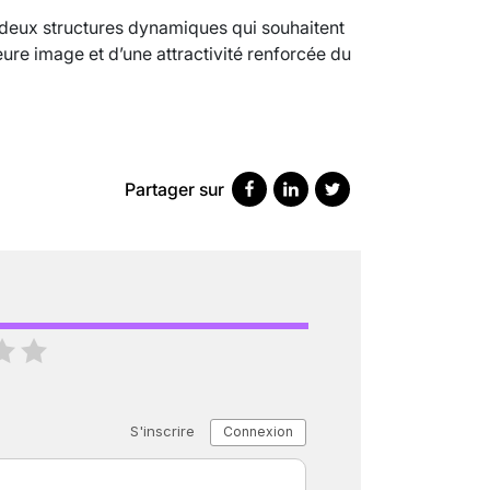
 deux structures dynamiques qui souhaitent
eure image et d’une attractivité renforcée du
SCANNER, IRM, RADIO, ÉCHO : DES 
18 juil 2022
5
minutes
Partager sur