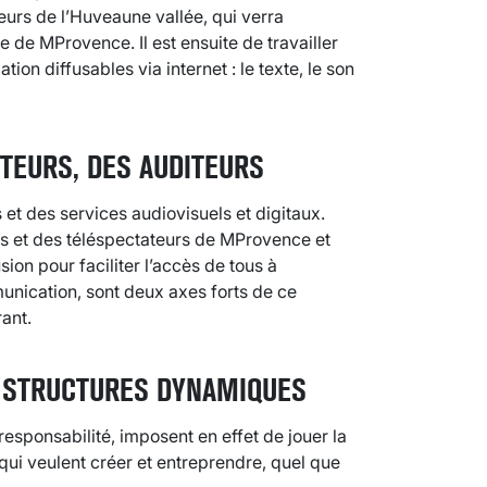
eurs de l’Huveaune vallée, qui verra
ite de MProvence. Il est ensuite de travailler
ion diffusables via internet : le texte, le son
CTEURS, DES AUDITEURS
VARICES PELVIENNES : UN REDOUTAB
 et des services audiovisuels et digitaux.
30 mai 2023
7
minutes
urs et des téléspectateurs de MProvence et
ion pour faciliter l’accès de tous à
unication, sont deux axes forts de ce
rant.
 STRUCTURES DYNAMIQUES
 responsabilité, imposent en effet de jouer la
x qui veulent créer et entreprendre, quel que