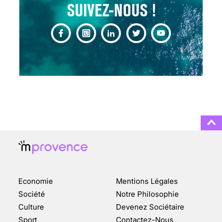
SUIVEZ-NOUS !
CHANGEMENT DE SEXE :
DES DEMANDES
TOUJOURS PLUS
NOMBREUSES
3 août 2025
ENQUÊTE COSQUER : LE
DOUBLE DE LA GROTTE
Economie
Mentions Légales
FAIT SURFACE À
MARSEILLE (1/5)
Société
Notre Philosophie
Culture
Devenez Sociétaire
10 jan 2022
Sport
Contactez-Nous