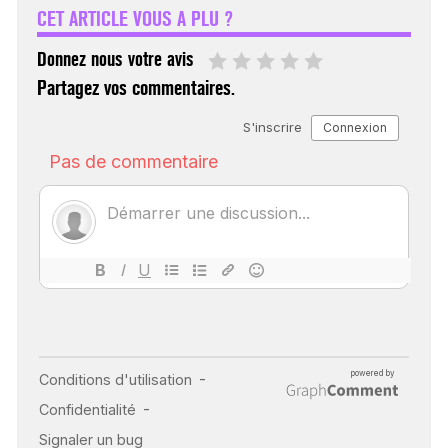
CET ARTICLE VOUS A PLU ?
30 mai 2023
Donnez nous votre avis
Partagez vos commentaires.
SCANNER, IRM, RADIO,
ÉCHO : DES IMAGES
POUR TOUTES LES
MALADIES
18 juil 2022
INSUFFISANCE
CARDIAQUE : LES
SIGNAUX D’ALERTE
AVANT… LA MORT