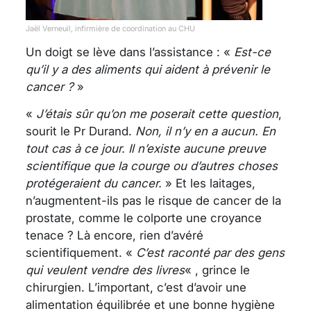
Jaël Verneuil, infirmière de coordination au CHU
Un doigt se lève dans l’assistance : «
Est-ce
qu’il y a des aliments qui aident à prévenir le
cancer ?
»
«
J’étais sûr qu’on me poserait cette question
,
sourit le Pr Durand.
Non, il n’y en a aucun. En
tout cas à ce jour. Il n’existe aucune preuve
scientifique que la courge ou d’autres choses
protégeraient du cancer.
» Et les laitages,
n’augmentent-ils pas le risque de cancer de la
prostate, comme le colporte une croyance
tenace ? Là encore, rien d’avéré
scientifiquement. «
C’est raconté par des gens
qui veulent vendre des livres
« , grince le
chirurgien. L’important, c’est d’avoir une
alimentation équilibrée et une bonne hygiène