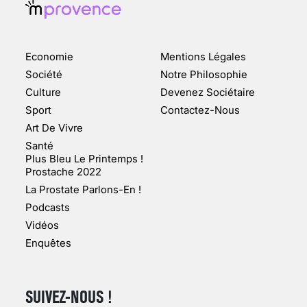
ENQUÊTE COSQUER : LE
DOUBLE DE LA GROTTE
Economie
Mentions Légales
FAIT SURFACE À
MARSEILLE (1/5)
Société
Notre Philosophie
Culture
Devenez Sociétaire
10 jan 2022
Sport
Contactez-Nous
Art De Vivre
Santé
Plus Bleu Le Printemps !
Prostache 2022
VARICES PELVIENNES :
La Prostate Parlons-En !
UN REDOUTABLE MAL
FÉMININ ENFIN SOIGNÉ !
Podcasts
Vidéos
30 mai 2023
Enquêtes
SUIVEZ-NOUS !