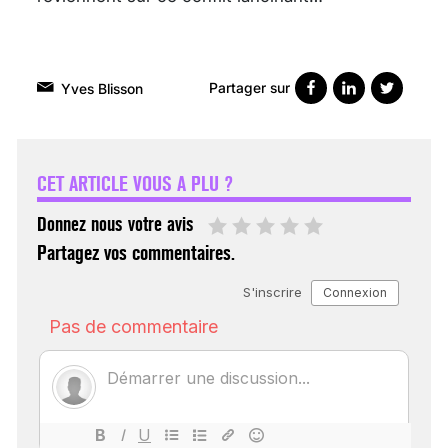
Partager sur
Yves Blisson
VARICES PELVIENNES :
UN REDOUTABLE MAL
FÉMININ ENFIN SOIGNÉ !
CET ARTICLE VOUS A PLU ?
30 mai 2023
Donnez nous votre avis
Partagez vos commentaires.
SCANNER, IRM, RADIO,
ÉCHO : DES IMAGES
POUR TOUTES LES
MALADIES
18 juil 2022