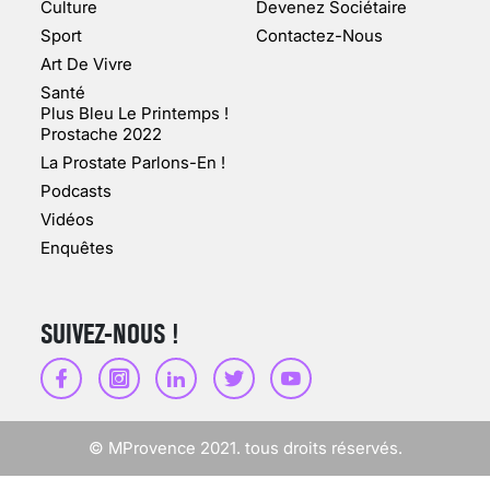
Culture
Devenez Sociétaire
10 jan 2022
Sport
Contactez-Nous
Art De Vivre
Santé
Plus Bleu Le Printemps !
Prostache 2022
VARICES PELVIENNES :
La Prostate Parlons-En !
UN REDOUTABLE MAL
FÉMININ ENFIN SOIGNÉ !
Podcasts
Vidéos
30 mai 2023
Enquêtes
SUIVEZ-NOUS !
SCANNER, IRM, RADIO,
ÉCHO : DES IMAGES
POUR TOUTES LES
MALADIES
© MProvence 2021. tous droits réservés.
18 juil 2022