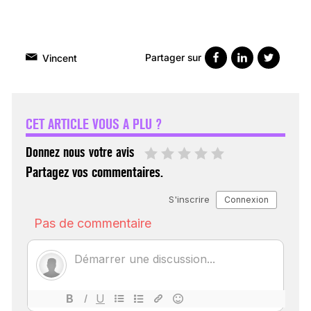
Partager sur
Vincent
VARICES PELVIENNES :
UN REDOUTABLE MAL
FÉMININ ENFIN SOIGNÉ !
CET ARTICLE VOUS A PLU ?
30 mai 2023
Donnez nous votre avis
Partagez vos commentaires.
SCANNER, IRM, RADIO,
ÉCHO : DES IMAGES
POUR TOUTES LES
MALADIES
18 juil 2022