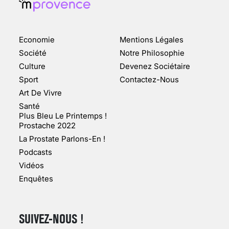
ENQUÊTE COSQUER : LE
DOUBLE DE LA GROTTE
Economie
Mentions Légales
FAIT SURFACE À
MARSEILLE (1/5)
Société
Notre Philosophie
Culture
Devenez Sociétaire
10 jan 2022
Sport
Contactez-Nous
Art De Vivre
Santé
Plus Bleu Le Printemps !
Prostache 2022
VARICES PELVIENNES :
La Prostate Parlons-En !
UN REDOUTABLE MAL
FÉMININ ENFIN SOIGNÉ !
Podcasts
Vidéos
30 mai 2023
Enquêtes
SUIVEZ-NOUS !