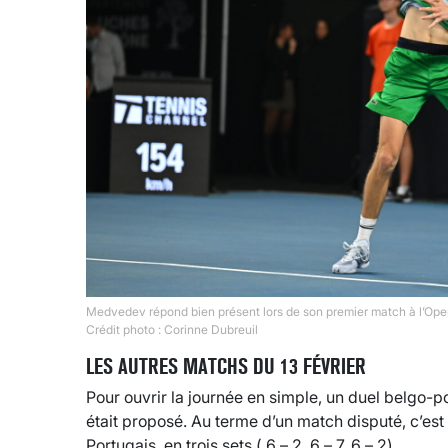
Medvedev répond bien présent lors de son premier match à l’Op
Crédit photo : Corinne Dubreuil
LES AUTRES MATCHS DU 13 FÉVRIER
Pour ouvrir la journée en simple, un duel belgo-
était proposé. Au terme d’un match disputé, c’est l
Portugais en trois sets ( 6 – 2, 6 – 7, 6 – 2).