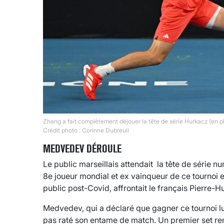
Zhang a fait complètement déjouer la tête de série Hurkacz (en p
Crédit photo : Corinne Dubreuil
MEDVEDEV DÉROULE
Le public marseillais attendait la tête de série n
8e joueur mondial et ex vainqueur de ce tournoi 
public post-Covid, affrontait le français Pierre-
Medvedev, qui a déclaré que gagner ce tournoi lu
pas raté son entame de match. Un premier set rem