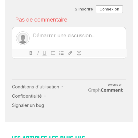
SCANNER, IRM, RADIO,
ÉCHO : DES IMAGES
POUR TOUTES LES
MALADIES
18 juil 2022
INSUFFISANCE
CARDIAQUE : LES
SIGNAUX D’ALERTE
AVANT… LA MORT
25 août 2024