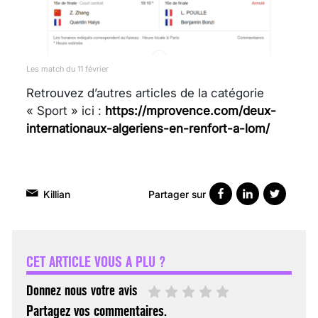
Les match du 11 février
Retrouvez d’autres articles de la catégorie
« Sport » ici :
https://mprovence.com/deux-
internationaux-algeriens-en-renfort-a-lom/
Partager sur
Killian
VARICES PELVIENNES :
UN REDOUTABLE MAL
FÉMININ ENFIN SOIGNÉ !
CET ARTICLE VOUS A PLU ?
30 mai 2023
Donnez nous votre avis
Partagez vos commentaires.