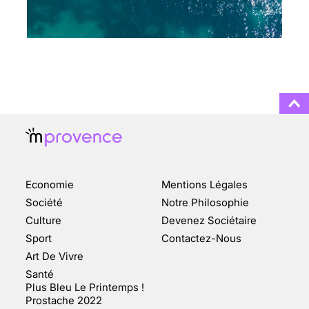
CHANGEMENT DE SEXE :
DES DEMANDES
TOUJOURS PLUS
NOMBREUSES
3 août 2025
ENQUÊTE COSQUER : LE
DOUBLE DE LA GROTTE
Economie
Mentions Légales
FAIT SURFACE À
MARSEILLE (1/5)
Société
Notre Philosophie
Culture
Devenez Sociétaire
10 jan 2022
Sport
Contactez-Nous
Art De Vivre
Santé
Plus Bleu Le Printemps !
Prostache 2022
VARICES PELVIENNES :