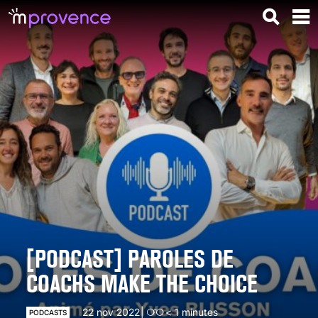
[PODCAST] PAROLES DE
COACHS MAKE THE CHOICE
22 nov 2022
< 1
minutes
PODCASTS