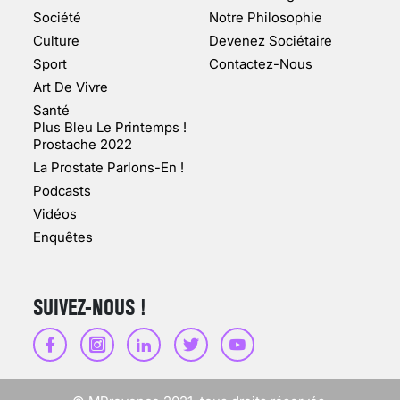
MARSEILLE (1/5)
Société
Notre Philosophie
Culture
Devenez Sociétaire
10 jan 2022
Sport
Contactez-Nous
Art De Vivre
Santé
Plus Bleu Le Printemps !
Prostache 2022
VARICES PELVIENNES :
La Prostate Parlons-En !
UN REDOUTABLE MAL
FÉMININ ENFIN SOIGNÉ !
Podcasts
Vidéos
30 mai 2023
Enquêtes
SUIVEZ-NOUS !
SCANNER, IRM, RADIO,
ÉCHO : DES IMAGES
POUR TOUTES LES
MALADIES