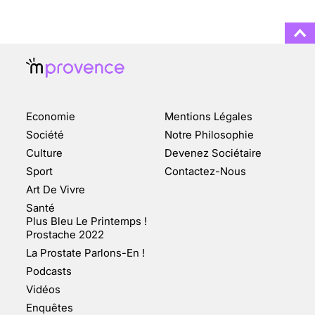
3 août 2025
ENQUÊTE COSQUER : LE
DOUBLE DE LA GROTTE
Economie
Mentions Légales
FAIT SURFACE À
MARSEILLE (1/5)
Société
Notre Philosophie
Culture
Devenez Sociétaire
10 jan 2022
Sport
Contactez-Nous
Art De Vivre
Santé
Plus Bleu Le Printemps !
Prostache 2022
VARICES PELVIENNES :
La Prostate Parlons-En !
UN REDOUTABLE MAL
FÉMININ ENFIN SOIGNÉ !
Podcasts
Vidéos
30 mai 2023
Enquêtes