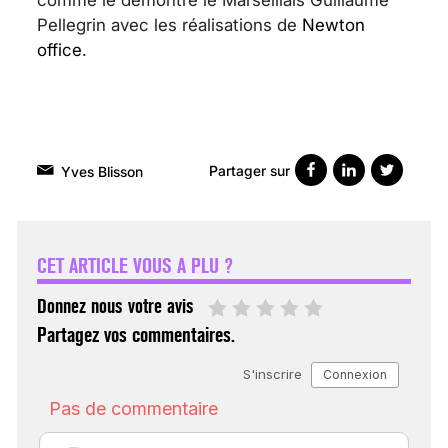
comme le démontre le Marseillais Guillaume
Pellegrin avec les réalisations de
Newton
office
.
Partager sur
Yves Blisson
VARICES PELVIENNES :
UN REDOUTABLE MAL
FÉMININ ENFIN SOIGNÉ !
CET ARTICLE VOUS A PLU ?
30 mai 2023
Donnez nous votre avis
Partagez vos commentaires.
SCANNER, IRM, RADIO,
ÉCHO : DES IMAGES