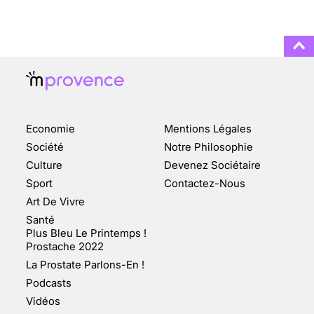
3 août 2025
ENQUÊTE COSQUER : LE
DOUBLE DE LA GROTTE
Economie
Mentions Légales
FAIT SURFACE À
MARSEILLE (1/5)
Société
Notre Philosophie
Culture
Devenez Sociétaire
10 jan 2022
Sport
Contactez-Nous
Art De Vivre
Santé
Plus Bleu Le Printemps !
Prostache 2022
VARICES PELVIENNES :
La Prostate Parlons-En !
UN REDOUTABLE MAL
FÉMININ ENFIN SOIGNÉ !
Podcasts
Vidéos
30 mai 2023