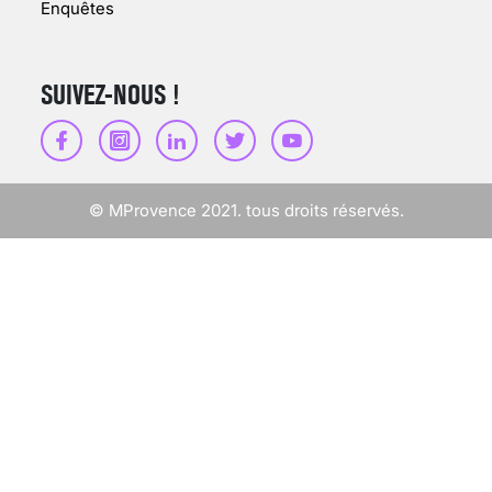
Enquêtes
SUIVEZ-NOUS !
SCANNER, IRM, RADIO,
ÉCHO : DES IMAGES
POUR TOUTES LES
MALADIES
© MProvence 2021. tous droits réservés.
18 juil 2022
INSUFFISANCE
CARDIAQUE : LES
SIGNAUX D’ALERTE
AVANT… LA MORT
25 août 2024