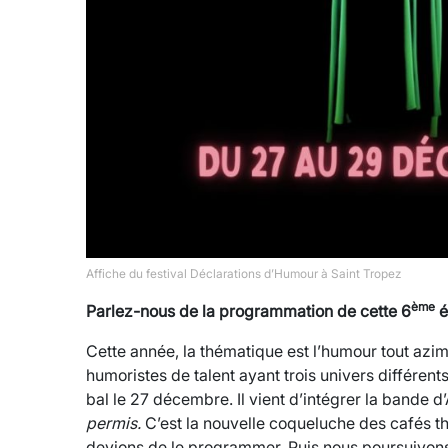
Affiche du festival Déclarations d’Humour à Saint Tropez
ème
Parlez-nous de la programmation de cette 6
é
Cette année, la thématique est l’humour tout azim
humoristes de talent ayant trois univers différent
bal le 27 décembre. Il vient d’intégrer la bande 
permis.
C’est la nouvelle coqueluche des cafés t
devions de le programmer. Puis nous poursuivons