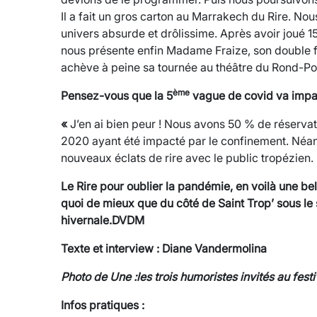
Il a fait un gros carton au Marrakech du Rire. No
univers absurde et drôlissime. Après avoir joué 1
nous présente enfin Madame Fraize, son double fém
achève à peine sa tournée au théâtre du Rond-Poi
ème
Pensez-vous que la 5
vague de covid va impac
«
J’en ai bien peur ! Nous avons 50 % de réservat
2020 ayant été impacté par le confinement. Néa
nouveaux éclats de rire avec le public tropézien.
Le Rire pour oublier la pandémie, en voilà une be
quoi de mieux que du côté de Saint Trop’ sous le 
hivernale.DVDM
Texte et interview : Diane Vandermolina
Photo de Une :les trois humoristes invités au festi
Infos pratiques :