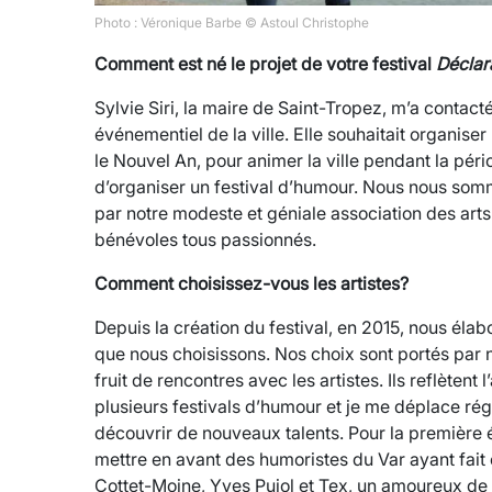
Photo : Véronique Barbe © Astoul Christophe
Comment est né le projet de votre festival
Déclar
Sylvie Siri, la maire de Saint-Tropez, m’a contacté
événementiel de la ville. Elle souhaitait organiser
le Nouvel An, pour animer la ville pendant la pér
d’organiser un festival d’humour. Nous nous sommes
par notre modeste et géniale association des art
bénévoles tous passionnés.
Comment choisissez-vous les artistes?
Depuis la création du festival, en 2015, nous éla
que nous choisissons. Nos choix sont portés par n
fruit de rencontres avec les artistes. Ils reflèten
plusieurs festivals d’humour et je me déplace rég
découvrir de nouveaux talents. Pour la première é
mettre en avant des humoristes du Var ayant fait 
Cottet-Moine, Yves Pujol et Tex, un amoureux de