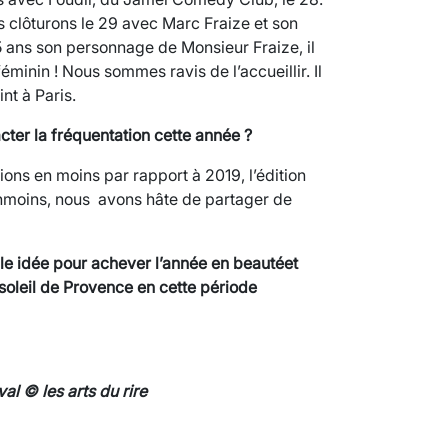
us clôturons le 29 avec Marc Fraize et son
5 ans son personnage de Monsieur Fraize, il
inin ! Nous sommes ravis de l’accueillir. Il
nt à Paris.
ter la fréquentation cette année ?
ions en moins par rapport à 2019, l’édition
nmoins, nous avons hâte de partager de
VARICES PELVIENNES : UN REDOUTAB
30 mai 2023
7
minutes
lle idée pour achever l’année en beautéet
soleil de Provence en cette période
val © les arts du rire