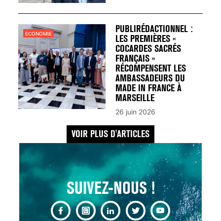
UN REDOUTABLE MAL
FÉMININ ENFIN SOIGNÉ !
30 mai 2023
PUBLIRÉDACTIONNEL :
ECONOMIE
LES PREMIÈRES «
COCARDES SACRÉS
FRANÇAIS »
RÉCOMPENSENT LES
AMBASSADEURS DU
MADE IN FRANCE À
SCANNER, IRM, RADIO,
MARSEILLE
ÉCHO : DES IMAGES
26 juin 2026
POUR TOUTES LES
MALADIES
VOIR PLUS D'ARTICLES
18 juil 2022
SUIVEZ-NOUS !
INSUFFISANCE
CARDIAQUE : LES