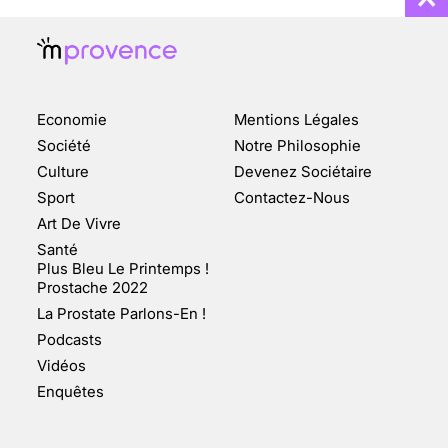
Economie
Mentions Légales
CHANGEMENT DE SEXE :
Société
Notre Philosophie
DES DEMANDES
Culture
Devenez Sociétaire
TOUJOURS PLUS
Sport
Contactez-Nous
NOMBREUSES
Art De Vivre
3 août 2025
Santé
Plus Bleu Le Printemps !
Prostache 2022
La Prostate Parlons-En !
Podcasts
ENQUÊTE COSQUER : LE
Vidéos
DOUBLE DE LA GROTTE
Enquêtes
FAIT SURFACE À
MARSEILLE (1/5)
10 jan 2022