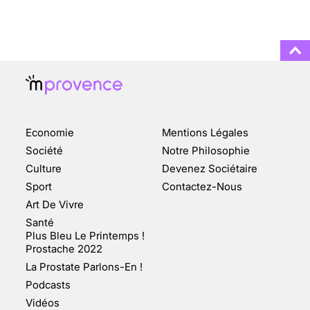
3 août 2025
ENQUÊTE COSQUER : LE
DOUBLE DE LA GROTTE
Economie
Mentions Légales
FAIT SURFACE À
MARSEILLE (1/5)
Société
Notre Philosophie
Culture
Devenez Sociétaire
10 jan 2022
Sport
Contactez-Nous
Art De Vivre
Santé
Plus Bleu Le Printemps !
Prostache 2022
VARICES PELVIENNES :
La Prostate Parlons-En !
UN REDOUTABLE MAL
FÉMININ ENFIN SOIGNÉ !
Podcasts
Vidéos
30 mai 2023