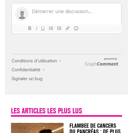
ÉCHO : DES IMAGES
POUR TOUTES LES
MALADIES
18 juil 2022
INSUFFISANCE
CARDIAQUE : LES
SIGNAUX D’ALERTE
AVANT… LA MORT
25 août 2024
LES ARTICLES LES PLUS LUS
FLAMBÉE DE CANCERS
DU PANCRÉAS : DE PLUS