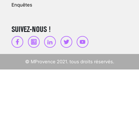
Enquêtes
SUIVEZ-NOUS !
SCANNER, IRM, RADIO,
ÉCHO : DES IMAGES
POUR TOUTES LES
MALADIES
© MProvence 2021. tous droits réservés.
18 juil 2022
INSUFFISANCE
CARDIAQUE : LES
SIGNAUX D’ALERTE
AVANT… LA MORT
25 août 2024