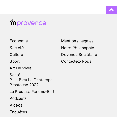
ENQUÊTE COSQUER : LE
DOUBLE DE LA GROTTE
Economie
Mentions Légales
FAIT SURFACE À
MARSEILLE (1/5)
Société
Notre Philosophie
Culture
Devenez Sociétaire
10 jan 2022
Sport
Contactez-Nous
Art De Vivre
Santé
Plus Bleu Le Printemps !
Prostache 2022
VARICES PELVIENNES :
La Prostate Parlons-En !
UN REDOUTABLE MAL
FÉMININ ENFIN SOIGNÉ !
Podcasts
Vidéos
30 mai 2023
Enquêtes