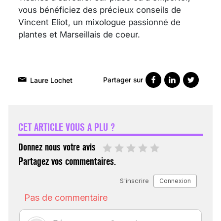
vous bénéficiez des précieux conseils de
Vincent Eliot, un mixologue passionné de
plantes et Marseillais de coeur.
Partager sur
Laure Lochet
VARICES PELVIENNES :
UN REDOUTABLE MAL
FÉMININ ENFIN SOIGNÉ !
CET ARTICLE VOUS A PLU ?
30 mai 2023
Donnez nous votre avis
Partagez vos commentaires.
SCANNER, IRM, RADIO,
ÉCHO : DES IMAGES
POUR TOUTES LES