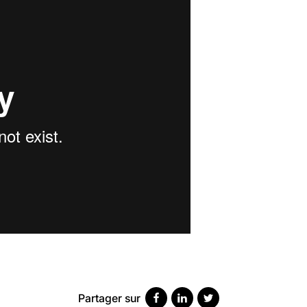
30 mai 2023
7
minutes
SCANNER, IRM, RADIO, ÉCHO : DES 
18 juil 2022
5
minutes
Partager sur