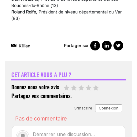
Bouches-du-Rhône (13)
Roland Rolfo,
Président de niveau départemental du Var
(83)
Partager sur
Killian
VARICES PELVIENNES :
UN REDOUTABLE MAL
FÉMININ ENFIN SOIGNÉ !
CET ARTICLE VOUS A PLU ?
30 mai 2023
Donnez nous votre avis
Partagez vos commentaires.
SCANNER, IRM, RADIO,
ÉCHO : DES IMAGES
POUR TOUTES LES