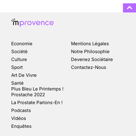
ENQUÊTE COSQUER : LE
DOUBLE DE LA GROTTE
Economie
Mentions Légales
FAIT SURFACE À
MARSEILLE (1/5)
Société
Notre Philosophie
Culture
Devenez Sociétaire
10 jan 2022
Sport
Contactez-Nous
Art De Vivre
Santé
Plus Bleu Le Printemps !
Prostache 2022
VARICES PELVIENNES :
La Prostate Parlons-En !
UN REDOUTABLE MAL
FÉMININ ENFIN SOIGNÉ !
Podcasts
Vidéos
30 mai 2023
Enquêtes